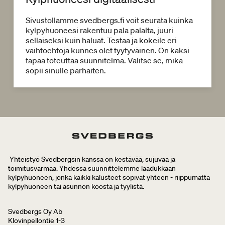
Sivustollamme svedbergs.fi voit seurata kuinka
kylpyhuoneesi rakentuu pala palalta, juuri
sellaiseksi kuin haluat. Testaa ja kokeile eri
vaihtoehtoja kunnes olet tyytyväinen. On kaksi
tapaa toteuttaa suunnitelma. Valitse se, mikä
sopii sinulle parhaiten.
Yhteistyö Svedbergsin kanssa on kestävää, sujuvaa ja
toimitusvarmaa. Yhdessä suunnittelemme laadukkaan
kylpyhuoneen, jonka kaikki kalusteet sopivat yhteen - riippumatta
kylpyhuoneen tai asunnon koosta ja tyylistä.
Svedbergs Oy Ab
Klovinpellontie 1-3