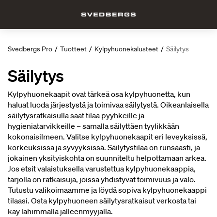
Svedbergs Pro
/
Tuotteet
/
Kylpyhuonekalusteet
/
Säilytys
Säilytys
Kylpyhuonekaapit ovat tärkeä osa kylpyhuonetta, kun
haluat luoda järjestystä ja toimivaa säilytystä. Oikeanlaisella
säilytysratkaisulla saat tilaa pyyhkeille ja
hygieniatarvikkeille – samalla säilyttäen tyylikkään
kokonaisilmeen. Valitse kylpyhuonekaapit eri leveyksissä,
korkeuksissa ja syvyyksissä. Säilytystilaa on runsaasti, ja
jokainen yksityiskohta on suunniteltu helpottamaan arkea.
Jos etsit valaistuksella varustettua kylpyhuonekaappia,
tarjolla on ratkaisuja, joissa yhdistyvät toimivuus ja valo.
Tutustu valikoimaamme ja löydä sopiva kylpyhuonekaappi
tilaasi. Osta kylpyhuoneen säilytysratkaisut verkosta tai
käy lähimmällä jälleenmyyjällä.