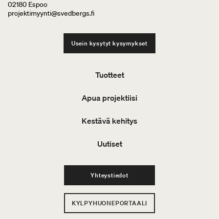
02180 Espoo
projektimyynti@svedbergs.fi
Usein kysytyt kysymykset
Tuotteet
Apua projektiisi
Kestävä kehitys
Uutiset
Yhteystiedot
KYLPYHUONEPORTAALI