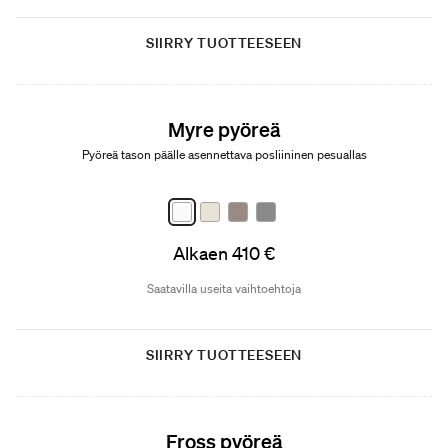
SIIRRY TUOTTEESEEN
Myre pyöreä
Pyöreä tason päälle asennettava posliininen pesuallas
Alkaen 410 €
Saatavilla useita vaihtoehtoja
SIIRRY TUOTTEESEEN
Fross pyöreä