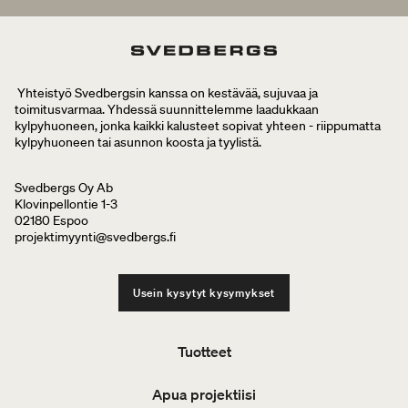
Yhteistyö Svedbergsin kanssa on kestävää, sujuvaa ja
toimitusvarmaa. Yhdessä suunnittelemme laadukkaan
kylpyhuoneen, jonka kaikki kalusteet sopivat yhteen - riippumatta
kylpyhuoneen tai asunnon koosta ja tyylistä.
Svedbergs Oy Ab
Klovinpellontie 1-3
02180 Espoo
projektimyynti@svedbergs.fi
Usein kysytyt kysymykset
Tuotteet
Apua projektiisi