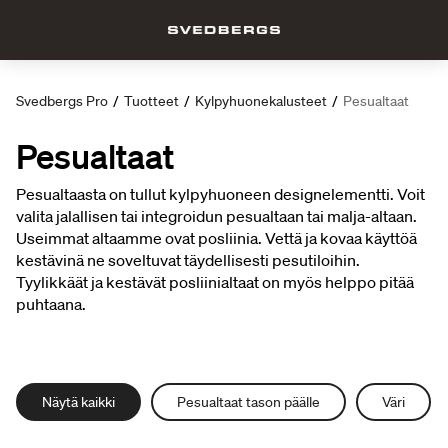
Svedbergs Pro
/
Tuotteet
/
Kylpyhuonekalusteet
/
Pesualtaat
Pesualtaat
Pesualtaasta on tullut kylpyhuoneen designelementti. Voit
valita jalallisen tai integroidun pesualtaan tai malja-altaan.
Useimmat altaamme ovat posliinia. Vettä ja kovaa käyttöä
kestävinä ne soveltuvat täydellisesti pesutiloihin.
Tyylikkäät ja kestävät posliinialtaat on myös helppo pitää
puhtaana.
Näytä kaikki
Pesualtaat tason päälle
Väri