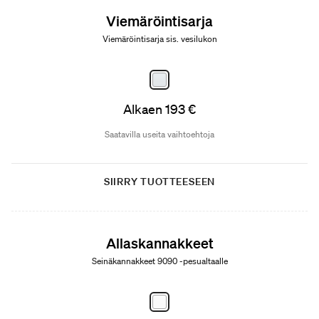
Viemäröintisarja
Viemäröintisarja sis. vesilukon
Alkaen 193 €
Saatavilla useita vaihtoehtoja
SIIRRY TUOTTEESEEN
Allaskannakkeet
Seinäkannakkeet 9090 -pesualtaalle